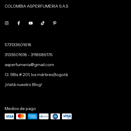
COLOMBIA ASPERFUMERIA S.A.S
573133601618
3133601618 - 3118686176
asperfumeria@gmail.com
Cl. 9Bis # 201, los mártires,Bogotá
¡Visitá nuestro Blog!
Medios de pago