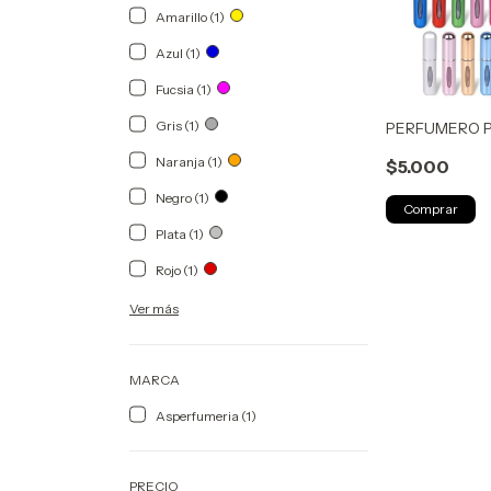
Amarillo (1)
Azul (1)
Fucsia (1)
Gris (1)
PERFUMERO 
Naranja (1)
$5.000
Negro (1)
Comprar
Plata (1)
Rojo (1)
Ver más
MARCA
Asperfumeria (1)
PRECIO