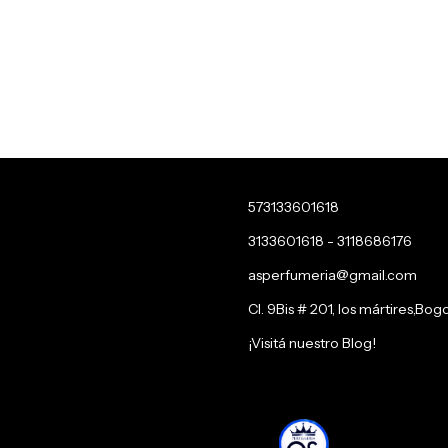
573133601618
3133601618 - 3118686176
asperfumeria@gmail.com
Cl. 9Bis # 201, los mártires,Bog
¡Visitá nuestro Blog!