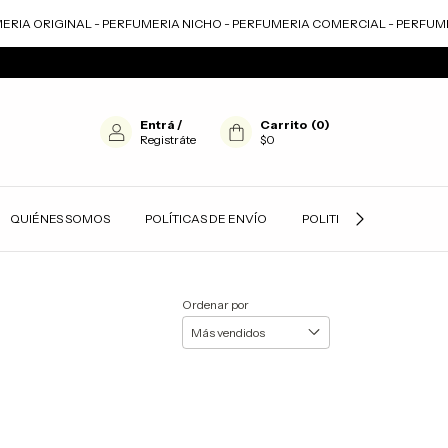
IA ORIGINAL - PERFUMERIA NICHO - PERFUMERIA COMERCIAL - PERFUMER
Entrá
/
Carrito
(
0
)
Registráte
$0
QUIÉNES SOMOS
POLÍTICAS DE ENVÍO
POLITICAS DE PRIVACID
Ordenar por