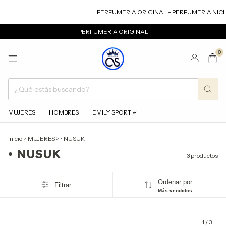
PERFUMERIA ORIGINAL - PERFUMERIA NICH
PERFUMERIA ORIGINAL
0
MUJERES
HOMBRES
EMILY SPORT ⤶
Inicio
>
MUJERES
>
• NUSUK
• NUSUK
3 productos
Ordenar por:
Filtrar
Más vendidos
1
/
3