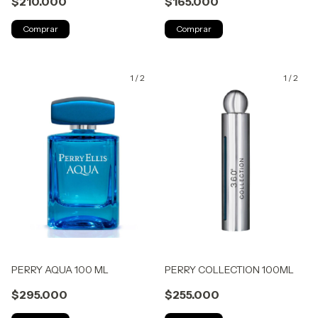
$210.000
$165.000
1
/
2
1
/
2
PERRY AQUA 100 ML
PERRY COLLECTION 100ML
$295.000
$255.000