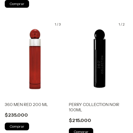
1
/
3
1
/
2
360 MEN RED 200 ML
PERRY COLLECTION NOIR
100ML
$235.000
$215.000