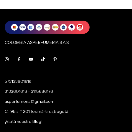
COLOMBIA ASPERFUMERIA S.A.S
573133601618
3133601618 - 3118686176
asperfumeria@gmail.com
Cl. 9Bis # 201, los mártires,Bogotá
¡Visitá nuestro Blog!