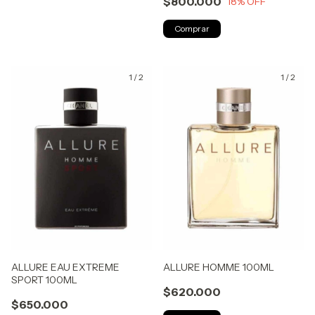
$800.000
18
% OFF
1
/
2
1
/
2
ALLURE EAU EXTREME
ALLURE HOMME 100ML
SPORT 100ML
$620.000
$650.000