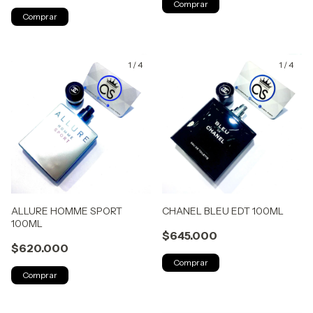
1
/
4
1
/
4
ALLURE HOMME SPORT
CHANEL BLEU EDT 100ML
100ML
$645.000
$620.000