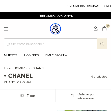
PERFUMERIA ORIGINAL - PERFUM
PERFUMERIA ORIGINAL
0
MUJERES
HOMBRES
EMILY SPORT ⤶
Inicio
>
HOMBRES
>
• CHANEL
• CHANEL
9 productos
CHANEL ORIGINAL
Ordenar por:
Filtrar
Más vendidos