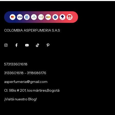
COLOMBIA ASPERFUMERIA S.A.S
573133601618
3133601618 - 3118686176
asperfumeria@gmail.com
Cl. 9Bis # 201, los mártires,Bogotá
¡Visitá nuestro Blog!