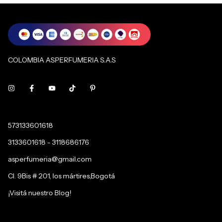
COLOMBIA ASPERFUMERIA S.A.S
573133601618
3133601618 - 3118686176
asperfumeria@gmail.com
Cl. 9Bis # 201, los mártires,Bogotá
¡Visitá nuestro Blog!