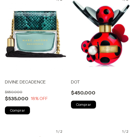
DIVINE DECADENCE
DOT
$650.000
$450.000
$535.000
18
% OFF
1
/
2
1
/
2