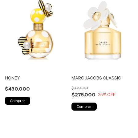
HONEY
MARC JACOBS CLASSIC
$430.000
$365.000
$275.000
25
% OFF