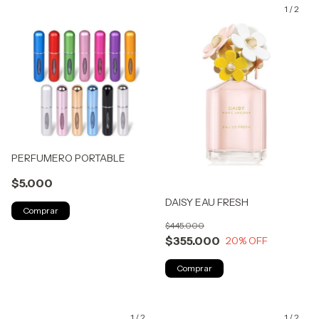
1
/
2
PERFUMERO PORTABLE
$5.000
DAISY EAU FRESH
Comprar
$445.000
$355.000
20
% OFF
1
/
2
1
/
2