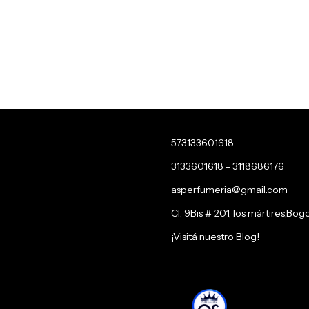
573133601618
3133601618 - 3118686176
asperfumeria@gmail.com
Cl. 9Bis # 201, los mártires,Bog
¡Visitá nuestro Blog!