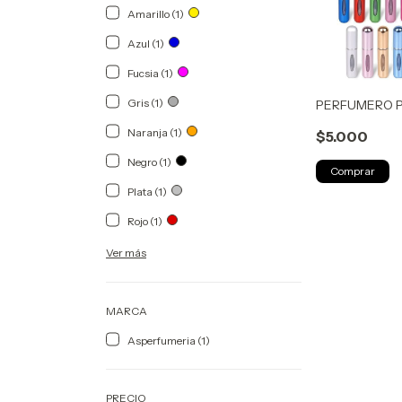
Amarillo (1)
Azul (1)
Fucsia (1)
Gris (1)
PERFUMERO 
Naranja (1)
$5.000
Negro (1)
Comprar
Plata (1)
Rojo (1)
Ver más
MARCA
Asperfumeria (1)
PRECIO