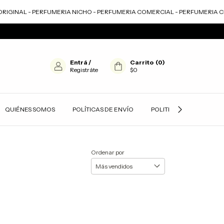
IGINAL - PERFUMERIA NICHO - PERFUMERIA COMERCIAL - PERFUMERIA CL
Entrá
/
Carrito
(
0
)
Registráte
$0
QUIÉNES SOMOS
POLÍTICAS DE ENVÍO
POLITICAS DE PRIVACID
Ordenar por