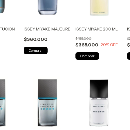
 FUCION
ISSEY MIYAKE MAJEURE
ISSEY MIYAKE 200 ML
I
$360.000
$455.000
$
$365.000
$
20
% OFF