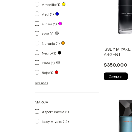
Amarillo (1)
Azul (1)
Fucsia (1)
Gris (1)
Naranja (1)
ISSEY MIYAKE
Negro (1)
ARGENT
Plata (1)
$350.000
Rojo (1)
Ver más
MARCA
Asperfumeria (1)
Issey Miyake (12)