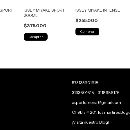
 SPORT
ISSEY MIYAKE SPORT
ISSEY MIYAKE INTENSE
200ML
$255.000
$375.000
573133601618
3133601618 - 3118686176
asperfumeria@gmail.com
Cl. 9Bis # 201, los mártires,Bog
¡Visitá nuestro Blog!