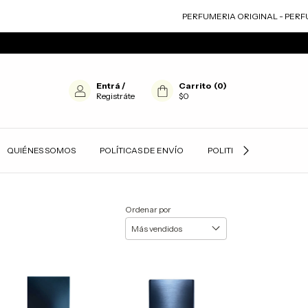
PERFUMERIA ORIGINAL - PERFUM
Entrá
/
Carrito
(
0
)
Registráte
$0
QUIÉNES SOMOS
POLÍTICAS DE ENVÍO
POLITICAS DE PRIVACID
Ordenar por